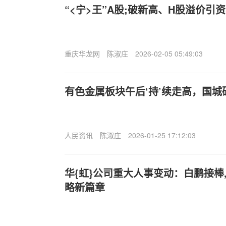
“<宁>王”A股;破新高、H股溢价引
重庆华龙网
陈淑庄
2026-02-05 05:49:03
有色金属板块午后‘持’续走高，国城
人民资讯
陈淑庄
2026-01-25 17:12:03
华{虹}公司重大人事变动：白鹏接棒
略新篇章