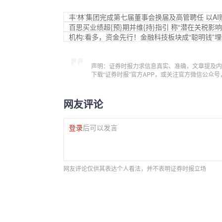
丰‘林’集团完成第七届董事会换届及高管聘任 以A
百思买业绩超{预}期并维{持}指引 称“潜在关税影
机构:看多，资金先行！金融科技板块成“聪明钱”
声明：证券时报力求信息真实、准确，文章提及内
下载“证券时报”官方APP，或关注官方微信公众
网友评论
登录
后可以发言
网友评论仅供其表达个人看法，并不表明证券时报立场